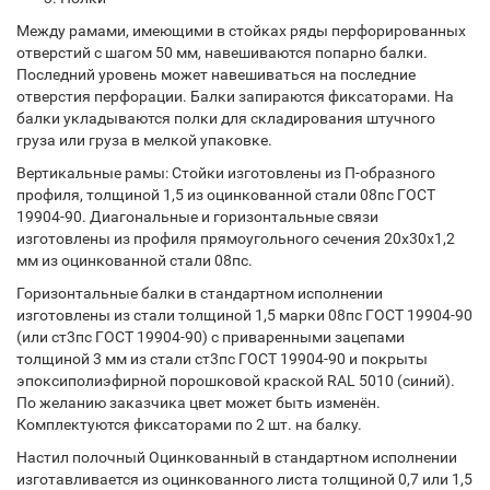
Между рамами, имеющими в стойках ряды перфорированных
отверстий с шагом 50 мм, навешиваются попарно балки.
Последний уровень может навешиваться на последние
отверстия перфорации. Балки запираются фиксаторами. На
балки укладываются полки для складирования штучного
груза или груза в мелкой упаковке.
Вертикальные рамы: Стойки изготовлены из П-образного
профиля, толщиной 1,5 из оцинкованной стали 08пс ГОСТ
19904-90. Диагональные и горизонтальные связи
изготовлены из профиля прямоугольного сечения 20х30х1,2
мм из оцинкованной стали 08пс.
Горизонтальные балки в стандартном исполнении
изготовлены из стали толщиной 1,5 марки 08пс ГОСТ 19904-90
(или ст3пс ГОСТ 19904-90) с приваренными зацепами
толщиной 3 мм из стали ст3пс ГОСТ 19904-90 и покрыты
эпоксиполиэфирной порошковой краской RAL 5010 (синий).
По желанию заказчика цвет может быть изменён.
Комплектуются фиксаторами по 2 шт. на балку.
Настил полочный Оцинкованный в стандартном исполнении
изготавливается из оцинкованного листа толщиной 0,7 или 1,5