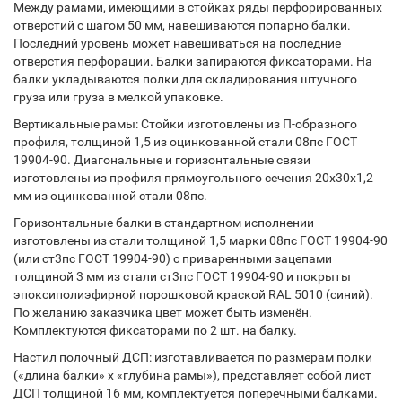
Между рамами, имеющими в стойках ряды перфорированных
отверстий с шагом 50 мм, навешиваются попарно балки.
Последний уровень может навешиваться на последние
отверстия перфорации. Балки запираются фиксаторами. На
балки укладываются полки для складирования штучного
груза или груза в мелкой упаковке.
Вертикальные рамы: Стойки изготовлены из П-образного
профиля, толщиной 1,5 из оцинкованной стали 08пс ГОСТ
19904-90. Диагональные и горизонтальные связи
изготовлены из профиля прямоугольного сечения 20х30х1,2
мм из оцинкованной стали 08пс.
Горизонтальные балки в стандартном исполнении
изготовлены из стали толщиной 1,5 марки 08пс ГОСТ 19904-90
(или ст3пс ГОСТ 19904-90) с приваренными зацепами
толщиной 3 мм из стали ст3пс ГОСТ 19904-90 и покрыты
эпоксиполиэфирной порошковой краской RAL 5010 (синий).
По желанию заказчика цвет может быть изменён.
Комплектуются фиксаторами по 2 шт. на балку.
Настил полочный ДСП: изготавливается по размерам полки
(«длина балки» х «глубина рамы»), представляет собой лист
ДСП толщиной 16 мм, комплектуется поперечными балками.