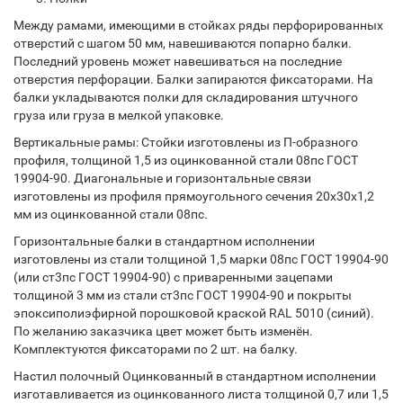
Между рамами, имеющими в стойках ряды перфорированных
отверстий с шагом 50 мм, навешиваются попарно балки.
Последний уровень может навешиваться на последние
отверстия перфорации. Балки запираются фиксаторами. На
балки укладываются полки для складирования штучного
груза или груза в мелкой упаковке.
Вертикальные рамы: Стойки изготовлены из П-образного
профиля, толщиной 1,5 из оцинкованной стали 08пс ГОСТ
19904-90. Диагональные и горизонтальные связи
изготовлены из профиля прямоугольного сечения 20х30х1,2
мм из оцинкованной стали 08пс.
Горизонтальные балки в стандартном исполнении
изготовлены из стали толщиной 1,5 марки 08пс ГОСТ 19904-90
(или ст3пс ГОСТ 19904-90) с приваренными зацепами
толщиной 3 мм из стали ст3пс ГОСТ 19904-90 и покрыты
эпоксиполиэфирной порошковой краской RAL 5010 (синий).
По желанию заказчика цвет может быть изменён.
Комплектуются фиксаторами по 2 шт. на балку.
Настил полочный Оцинкованный в стандартном исполнении
изготавливается из оцинкованного листа толщиной 0,7 или 1,5