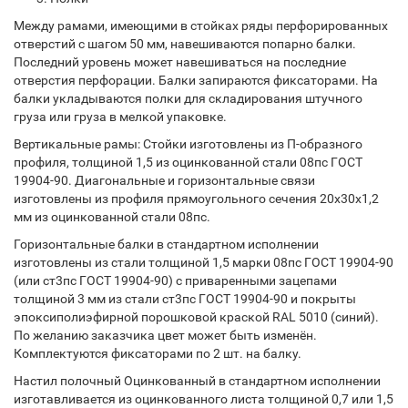
Между рамами, имеющими в стойках ряды перфорированных
отверстий с шагом 50 мм, навешиваются попарно балки.
Последний уровень может навешиваться на последние
отверстия перфорации. Балки запираются фиксаторами. На
балки укладываются полки для складирования штучного
груза или груза в мелкой упаковке.
Вертикальные рамы: Стойки изготовлены из П-образного
профиля, толщиной 1,5 из оцинкованной стали 08пс ГОСТ
19904-90. Диагональные и горизонтальные связи
изготовлены из профиля прямоугольного сечения 20х30х1,2
мм из оцинкованной стали 08пс.
Горизонтальные балки в стандартном исполнении
изготовлены из стали толщиной 1,5 марки 08пс ГОСТ 19904-90
(или ст3пс ГОСТ 19904-90) с приваренными зацепами
толщиной 3 мм из стали ст3пс ГОСТ 19904-90 и покрыты
эпоксиполиэфирной порошковой краской RAL 5010 (синий).
По желанию заказчика цвет может быть изменён.
Комплектуются фиксаторами по 2 шт. на балку.
Настил полочный Оцинкованный в стандартном исполнении
изготавливается из оцинкованного листа толщиной 0,7 или 1,5