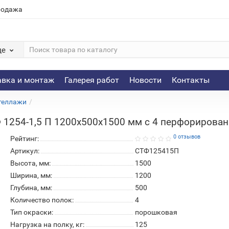
родажа
де
авка и монтаж
Галерея работ
Новости
Контакты
теллажи
 1254-1,5 П 1200х500х1500 мм с 4 перфорирова
0 отзывов
Рейтинг:
Артикул:
СТФ125415П
Высота, мм:
1500
Ширина, мм:
1200
Глубина, мм:
500
Количество полок:
4
Тип окраски:
порошковая
Нагрузка на полку, кг:
125