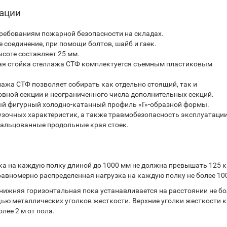
тации
ребованиям пожарной безопасности на складах.
 соединение, при помощи болтов, шайб и гаек.
соте составляет 25 мм.
ая стойка стеллажа СТФ комплектуется съемным пластиковым
ажа СТФ позволяет собирать как отдельно стоящий, так и
вной секции и неограниченного числа дополнительных секций.
ый фигурный холодно-катанный профиль «Г»-образной формы.
узочных характеристик, а также травмобезопасность эксплуатаци
вальцованные продольные края стоек.
 на каждую полку длиной до 1000 мм не должна превышать 125 кг
авномерно распределенная нагрузка на каждую полку не более 100
нижняя горизонтальная пока устанавливается на расстоянии не бо
ощью металлических уголков жесткости. Верхние уголки жесткости 
лее 2 м от пола.