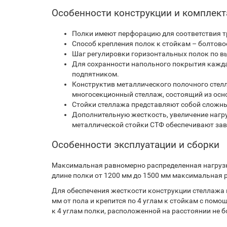
Особенности конструкции и комплек
Полки имеют перфорацию для соответствия т
Способ крепления полок к стойкам – болтовое
Шаг регулировки горизонтальных полок по вы
Для сохранности напольного покрытия кажд
подпятником.
Конструктив металлического полочного стелл
многосекционный стеллаж, состоящий из осно
Стойки стеллажа представляют собой сложн
Дополнительную жесткость, увеличение нагр
металлической стойки СТФ обеспечивают за
Особенности эксплуатации и сборки
Максимальная равномерно распределенная нагрузка
длине полки от 1200 мм до 1500 мм максимальная р
Для обеспечения жесткости конструкции стеллажа 
мм от пола и крепится по 4 углам к стойкам с пом
к 4 углам полки, расположенной на расстоянии не бо