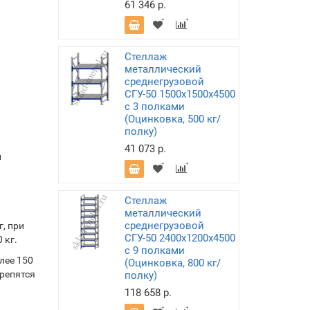
61 346 р.
Стеллаж
металлический
среднегрузовой
СГУ-50 1500х1500х4500
с 3 полками
(Оцинковка, 500 кг/
полку)
41 073 р.
и
Стеллаж
металлический
среднегрузовой
, при
СГУ-50 2400х1200х4500
 кг.
с 9 полками
лее 150
(Оцинковка, 800 кг/
крепятся
полку)
118 658 р.