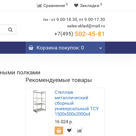
0
0
Сравнение
Закладки
пн - чт 9.00-18.30, пт 9.00-17.30
sales-sklad@mail.ru
502-45-81
+7(495)
Корзина
покупок
: 0
нными полками
Рекомендуемые товары
Стеллаж
металлический
сборный
универсальный ТСУ
1500х500х2000х4
16 024 р.