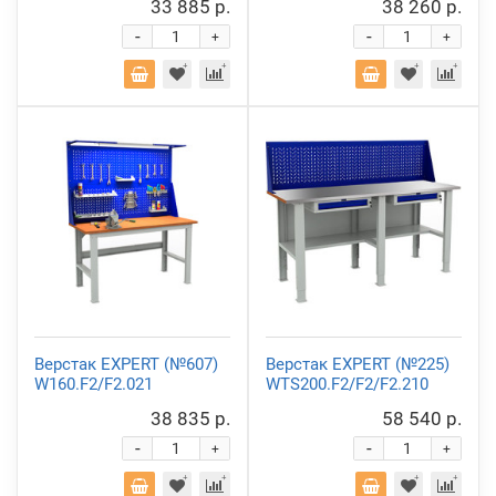
33 885 р.
38 260 р.
-
-
+
+
Верстак EXPERT (№607)
Верстак EXPERT (№225)
W160.F2/F2.021
WTS200.F2/F2/F2.210
38 835 р.
58 540 р.
-
-
+
+