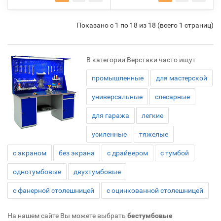
Показано с 1 по 18 из 18 (всего 1 страниц)
В категории Верстаки часто ищут
промышленные
для мастерской
универсальные
слесарные
для гаража
легкие
усиленные
тяжелые
с экраном
без экрана
с драйвером
с тумбой
однотумбовые
двухтумбовые
с фанерной столешницей
с оцинкованной столешницей
На нашем сайте Вы можете выбрать
бестумбовые