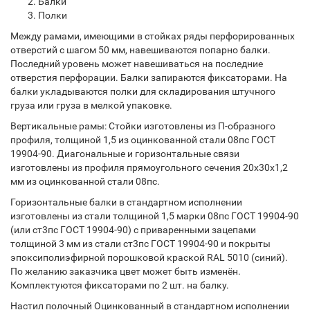
Балки
Полки
Между рамами, имеющими в стойках ряды перфорированных
отверстий с шагом 50 мм, навешиваются попарно балки.
Последний уровень может навешиваться на последние
отверстия перфорации. Балки запираются фиксаторами. На
балки укладываются полки для складирования штучного
груза или груза в мелкой упаковке.
Вертикальные рамы: Стойки изготовлены из П-образного
профиля, толщиной 1,5 из оцинкованной стали 08пс ГОСТ
19904-90. Диагональные и горизонтальные связи
изготовлены из профиля прямоугольного сечения 20х30х1,2
мм из оцинкованной стали 08пс.
Горизонтальные балки в стандартном исполнении
изготовлены из стали толщиной 1,5 марки 08пс ГОСТ 19904-90
(или ст3пс ГОСТ 19904-90) с приваренными зацепами
толщиной 3 мм из стали ст3пс ГОСТ 19904-90 и покрыты
эпоксиполиэфирной порошковой краской RAL 5010 (синий).
По желанию заказчика цвет может быть изменён.
Комплектуются фиксаторами по 2 шт. на балку.
Настил полочный Оцинкованный в стандартном исполнении