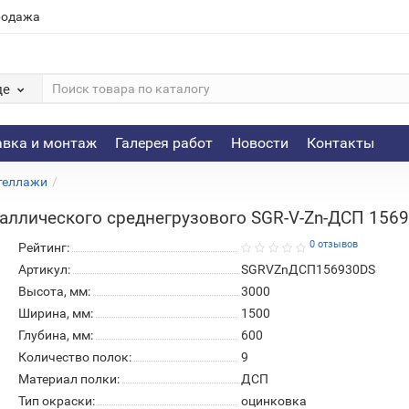
родажа
де
авка и монтаж
Галерея работ
Новости
Контакты
теллажи
ллического среднегрузового SGR-V-Zn-ДСП 1569-
0 отзывов
Рейтинг:
Артикул:
SGRVZnДСП156930DS
Высота, мм:
3000
Ширина, мм:
1500
Глубина, мм:
600
Количество полок:
9
Материал полки:
ДСП
Тип окраски:
оцинковка