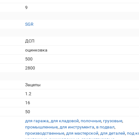
9
SGR
ДСП
оцинковка
500
2800
Зацепы
1.2
16
50
для гаража
,
для кладовой
,
полочные
,
грузовые
,
промышленные
,
для инструмента
,
в подвал
,
производственные
,
для мастерской
,
для деталей
,
под к