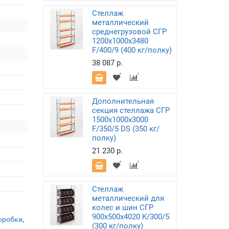
Стеллаж
металлический
среднегрузовой СГР
1200х1000х3480
F/400/9 (400 кг/полку)
38 087 р.
Дополнительная
секция стеллажа СГР
1500х1000х3000
F/350/5 DS (350 кг/
полку)
21 230 р.
Стеллаж
металлический для
колес и шин СГР
900х500х4020 K/300/5
оробки
,
(300 кг/полку)