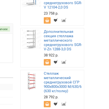
среднегрузового SGR-
V 12104-2,0 DS
23 758 р.
личии
Дополнительная
секция стеллажа
металлического
среднегрузового SGR-
V-Zn 1288-3,0 DS
38 922 р.
Стеллаж
металлический
среднегрузовой СГР
900х800х3000 M/630/6
(630 кг/полку)
28 792 р.