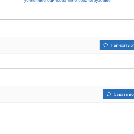
усиленные
,
оцинкованные
,
среднегрузовые
.
Написать о
Задать во