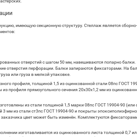
астерских.
тации
укцию, имеющую секционную структуру. Стеллаж является сборно
ментов:
ованных отверстий с шагом 50 мм, навешиваются попарно балки.
ние отверстия перфорации. Балки запираются фиксаторами. На ба
руза или груза в мелкой упаковке.
ного профиля, толщиной 1,5 из оцинкованной стали 08пс ГОСТ 199
 из профиля прямоугольного сечения 20х30х1,2 мм из оцинкованн
готовлены из стали толщиной 1,5 марки 08пс ГОСТ 19904-90 (или 
 3 мм из стали ст3пс ГОСТ 19904-90 и покрыты эпоксиполиэфирн
 заказчика цвет может быть изменён. Комплектуются фиксаторами
лнении изготавливается из оцинкованного листа толщиной 0,7 или