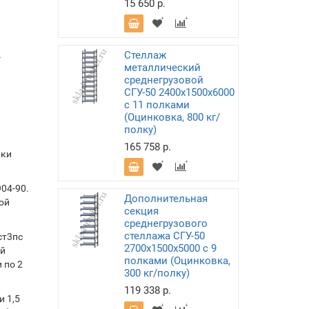
15 650 р.
Стеллаж
-
металлический
среднегрузовой
СГУ-50 2400х1500х6000
с 11 полками
(Оцинковка, 800 кг/
полку)
165 758 р.
лки
04-90.
Дополнительная
ой
секция
среднегрузового
стеллажа СГУ-50
ст3пс
2700х1500х5000 с 9
ой
полками (Оцинковка,
 по 2
300 кг/полку)
119 338 р.
 1,5