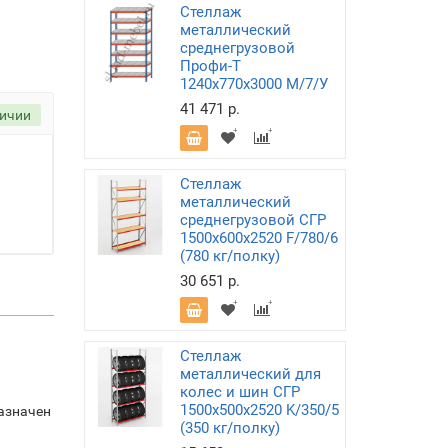
Стеллаж
металлический
среднегрузовой
Профи-Т
1240х770х3000 M/7/У
41 471 р.
личии
Стеллаж
металлический
среднегрузовой СГР
1500х600х2520 F/780/6
(780 кг/полку)
30 651 р.
Стеллаж
металлический для
колес и шин СГР
1500х500х2520 K/350/5
азначен
(350 кг/полку)