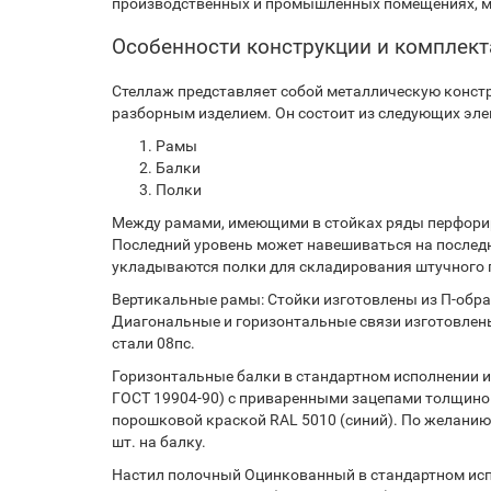
производственных и промышленных помещениях, м
Особенности конструкции и комплек
Стеллаж представляет собой металлическую констр
разборным изделием. Он состоит из следующих эле
Рамы
Балки
Полки
Между рамами, имеющими в стойках ряды перфорир
Последний уровень может навешиваться на послед
укладываются полки для складирования штучного г
Вертикальные рамы: Стойки изготовлены из П-образ
Диагональные и горизонтальные связи изготовлены
стали 08пс.
Горизонтальные балки в стандартном исполнении из
ГОСТ 19904-90) с приваренными зацепами толщиной
порошковой краской RAL 5010 (синий). По желанию
шт. на балку.
Настил полочный Оцинкованный в стандартном испо