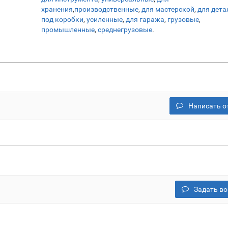
хранения
,
производственные
,
для мастерской
,
для дета
под коробки
,
усиленные
,
для гаража
,
грузовые
,
промышленные
,
среднегрузовые
.
Написать о
Задать во