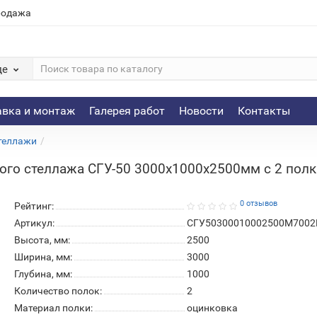
родажа
де
авка и монтаж
Галерея работ
Новости
Контакты
теллажи
ого стеллажа СГУ-50 3000х1000х2500мм с 2 полка
0 отзывов
Рейтинг:
Артикул:
СГУ50300010002500М7002
Высота, мм:
2500
Ширина, мм:
3000
Глубина, мм:
1000
Количество полок:
2
Материал полки:
оцинковка