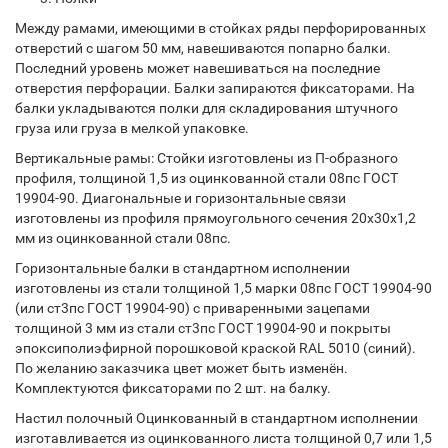
Между рамами, имеющими в стойках ряды перфорированных
отверстий с шагом 50 мм, навешиваются попарно балки.
Последний уровень может навешиваться на последние
отверстия перфорации. Балки запираются фиксаторами. На
балки укладываются полки для складирования штучного
груза или груза в мелкой упаковке.
Вертикальные рамы: Стойки изготовлены из П-образного
профиля, толщиной 1,5 из оцинкованной стали 08пс ГОСТ
19904-90. Диагональные и горизонтальные связи
изготовлены из профиля прямоугольного сечения 20х30х1,2
мм из оцинкованной стали 08пс.
Горизонтальные балки в стандартном исполнении
изготовлены из стали толщиной 1,5 марки 08пс ГОСТ 19904-90
(или ст3пс ГОСТ 19904-90) с приваренными зацепами
толщиной 3 мм из стали ст3пс ГОСТ 19904-90 и покрыты
эпоксиполиэфирной порошковой краской RAL 5010 (синий).
По желанию заказчика цвет может быть изменён.
Комплектуются фиксаторами по 2 шт. на балку.
Настил полочный Оцинкованный в стандартном исполнении
изготавливается из оцинкованного листа толщиной 0,7 или 1,5