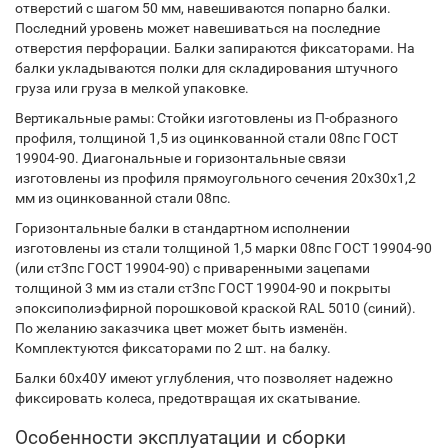
отверстий с шагом 50 мм, навешиваются попарно балки.
Последний уровень может навешиваться на последние
отверстия перфорации. Балки запираются фиксаторами. На
балки укладываются полки для складирования штучного
груза или груза в мелкой упаковке.
Вертикальные рамы: Стойки изготовлены из П-образного
профиля, толщиной 1,5 из оцинкованной стали 08пс ГОСТ
19904-90. Диагональные и горизонтальные связи
изготовлены из профиля прямоугольного сечения 20х30х1,2
мм из оцинкованной стали 08пс.
Горизонтальные балки в стандартном исполнении
изготовлены из стали толщиной 1,5 марки 08пс ГОСТ 19904-90
(или ст3пс ГОСТ 19904-90) с приваренными зацепами
толщиной 3 мм из стали ст3пс ГОСТ 19904-90 и покрыты
эпоксиполиэфирной порошковой краской RAL 5010 (синий).
По желанию заказчика цвет может быть изменён.
Комплектуются фиксаторами по 2 шт. на балку.
Балки 60х40У имеют углубления, что позволяет надежно
фиксировать колеса, предотвращая их скатывание.
Особенности эксплуатации и сборки