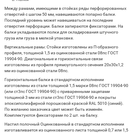
Между рамами, имеющими в стойках ряды перфорированных
отверстий с шагом 50 мм, навешиваются попарно балки.
Последний уровень может навешиваться на последние
отверстия перфорации. Балки запираются фиксаторами. На
балки укладываются полки для складирования штучного
груза или груза в мелкой упаковке.
Вертикальные рамы: Стойки изготовлены из П-образного
профиля, толщиной 1,5 из оцинкованной стали 08пс ГОСТ
19904-90. Диагональные и горизонтальные связи
изготовлены из профиля прямоугольного сечения 20х30х1,2
мм из оцинкованной стали 08пс.
Горизонтальные балки в стандартном исполнении
изготовлены из стали толщиной 1,5 марки 08пс ГОСТ 19904-90
(или ст3пс ГОСТ 19904-90) с приваренными зацепами
толщиной 3 мм из стали ст3пс ГОСТ 19904-90 и покрыты
эпоксиполиэфирной порошковой краской RAL 5010 (синий).
По желанию заказчика цвет может быть изменён.
Комплектуются фиксаторами по 2 шт. на балку.
Настил полочный Оцинкованный в стандартном исполнении
изготавливается из оцинкованного листа толщиной 0,7 или 1,5