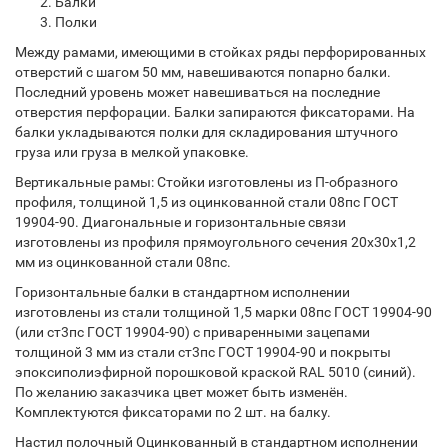
Балки
Полки
Между рамами, имеющими в стойках ряды перфорированных
отверстий с шагом 50 мм, навешиваются попарно балки.
Последний уровень может навешиваться на последние
отверстия перфорации. Балки запираются фиксаторами. На
балки укладываются полки для складирования штучного
груза или груза в мелкой упаковке.
Вертикальные рамы: Стойки изготовлены из П-образного
профиля, толщиной 1,5 из оцинкованной стали 08пс ГОСТ
19904-90. Диагональные и горизонтальные связи
изготовлены из профиля прямоугольного сечения 20х30х1,2
мм из оцинкованной стали 08пс.
Горизонтальные балки в стандартном исполнении
изготовлены из стали толщиной 1,5 марки 08пс ГОСТ 19904-90
(или ст3пс ГОСТ 19904-90) с приваренными зацепами
толщиной 3 мм из стали ст3пс ГОСТ 19904-90 и покрыты
эпоксиполиэфирной порошковой краской RAL 5010 (синий).
По желанию заказчика цвет может быть изменён.
Комплектуются фиксаторами по 2 шт. на балку.
Настил полочный Оцинкованный в стандартном исполнении