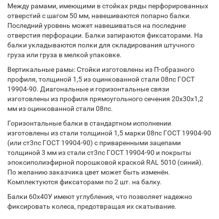
Между рамами, имеющими в стойках ряды перфорированных
отверстий с шагом 50 мм, навешиваются попарно балки.
Последний уровень может навешиваться на последние
отверстия перфорации. Балки запираются фиксаторами. На
балки укладываются полки для складирования штучного
груза или груза в мелкой упаковке.
Вертикальные рамы: Стойки изготовлены из П-образного
профиля, толщиной 1,5 из оцинкованной стали 08пс ГОСТ
19904-90. Диагональные и горизонтальные связи
изготовлены из профиля прямоугольного сечения 20х30х1,2
мм из оцинкованной стали 08пс.
Горизонтальные балки в стандартном исполнении
изготовлены из стали толщиной 1,5 марки 08пс ГОСТ 19904-90
(или ст3пс ГОСТ 19904-90) с приваренными зацепами
толщиной 3 мм из стали ст3пс ГОСТ 19904-90 и покрыты
эпоксиполиэфирной порошковой краской RAL 5010 (синий).
По желанию заказчика цвет может быть изменён.
Комплектуются фиксаторами по 2 шт. на балку.
Балки 60х40У имеют углубления, что позволяет надежно
фиксировать колеса, предотвращая их скатывание.