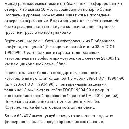
Между рамами, имеющими в стойках ряды перфорированных
отверстий с шагом 50 мм, навешиваются попарно балки.
Последний уровень может навешиваться на последние
отверстия перфорации. Балки запираются фиксаторами. На
балки укладываются полки для складирования штучного
груза или груза в мелкой упаковке.
Вертикальные рамы: Стойки изготовлены из П-образного
профиля, толщиной 1,5 из оцинкованной стали 08пс ГОСТ
19904-90. Диагональные и горизонтальные связи
изготовлены из профиля прямоугольного сечения 20х30х1,2
мм из оцинкованной стали 08пс.
Горизонтальные балки в стандартном исполнении
изготовлены из стали толщиной 1,5 марки 08пс ГОСТ 19904-90
(или ст3пс ГОСТ 19904-90) с приваренными зацепами
толщиной 3 мм из стали ст3пс ГОСТ 19904-90 и покрыты
эпоксиполиэфирной порошковой краской RAL 5010 (синий).
По желанию заказчика цвет может быть изменён.
Комплектуются фиксаторами по 2 шт. на балку.
Балки 60х40У имеют углубления, что позволяет надежно
фиксировать колеса, предотвращая их скатывание.