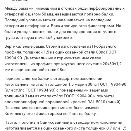
Между рамами, имеющими в стойках ряды перфорированных
отверстий с шагом 50 мм, навешиваются попарно балки.
Последний уровень может навешиваться на последние
отверстия перфорации. Балки запираются фиксаторами. На
балки укладываются полки для складирования штучного
груза или груза в мелкой упаковке.
Вертикальные рамы: Стойки изготовлены из П-образного
профиля, толщиной 1,5 из оцинкованной стали 08пс ГОСТ
19904-90. Диагональные и горизонтальные связи
изготовлены из профиля прямоугольного сечения 20х30х1,2
мм из оцинкованной стали 08пс.
Горизонтальные балки в стандартном исполнении
изготовлены из стали толщиной 1,5 марки 08пс ГОСТ 19904-90
(или ст3пс ГОСТ 19904-90) с приваренными зацепами
толщиной 3 мм из стали ст3пс ГОСТ 19904-90 и покрыты
эпоксиполиэфирной порошковой краской RAL 5010 (синий).
По желанию заказчика цвет может быть изменён.
Комплектуются фиксаторами по 2 шт. на балку.
Настил полочный Оцинкованный в стандартном исполнении
изготавливается из оцинкованного листа толщиной 0,7 или 1,5