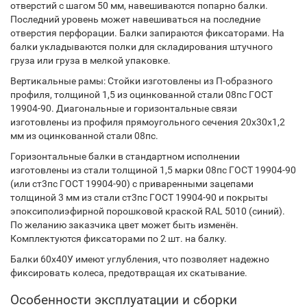
отверстий с шагом 50 мм, навешиваются попарно балки.
Последний уровень может навешиваться на последние
отверстия перфорации. Балки запираются фиксаторами. На
балки укладываются полки для складирования штучного
груза или груза в мелкой упаковке.
Вертикальные рамы: Стойки изготовлены из П-образного
профиля, толщиной 1,5 из оцинкованной стали 08пс ГОСТ
19904-90. Диагональные и горизонтальные связи
изготовлены из профиля прямоугольного сечения 20х30х1,2
мм из оцинкованной стали 08пс.
Горизонтальные балки в стандартном исполнении
изготовлены из стали толщиной 1,5 марки 08пс ГОСТ 19904-90
(или ст3пс ГОСТ 19904-90) с приваренными зацепами
толщиной 3 мм из стали ст3пс ГОСТ 19904-90 и покрыты
эпоксиполиэфирной порошковой краской RAL 5010 (синий).
По желанию заказчика цвет может быть изменён.
Комплектуются фиксаторами по 2 шт. на балку.
Балки 60х40У имеют углубления, что позволяет надежно
фиксировать колеса, предотвращая их скатывание.
Особенности эксплуатации и сборки