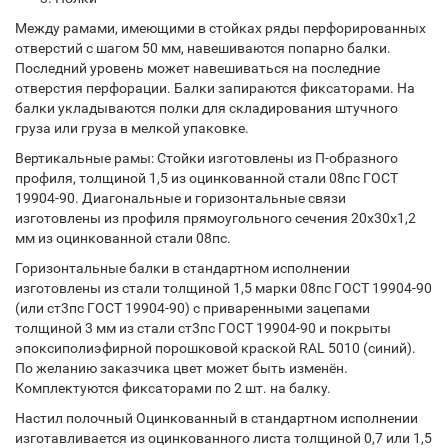
Между рамами, имеющими в стойках ряды перфорированных
отверстий с шагом 50 мм, навешиваются попарно балки.
Последний уровень может навешиваться на последние
отверстия перфорации. Балки запираются фиксаторами. На
балки укладываются полки для складирования штучного
груза или груза в мелкой упаковке.
Вертикальные рамы: Стойки изготовлены из П-образного
профиля, толщиной 1,5 из оцинкованной стали 08пс ГОСТ
19904-90. Диагональные и горизонтальные связи
изготовлены из профиля прямоугольного сечения 20х30х1,2
мм из оцинкованной стали 08пс.
Горизонтальные балки в стандартном исполнении
изготовлены из стали толщиной 1,5 марки 08пс ГОСТ 19904-90
(или ст3пс ГОСТ 19904-90) с приваренными зацепами
толщиной 3 мм из стали ст3пс ГОСТ 19904-90 и покрыты
эпоксиполиэфирной порошковой краской RAL 5010 (синий).
По желанию заказчика цвет может быть изменён.
Комплектуются фиксаторами по 2 шт. на балку.
Настил полочный Оцинкованный в стандартном исполнении
изготавливается из оцинкованного листа толщиной 0,7 или 1,5