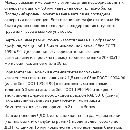
Между рамами, имеющими в стойках ряды перфорированных
отверстий с шагом 50 мм, навешиваются попарно балки.
Последний уровень может навешиваться на последние
отверстия перфорации. Балки запираются фиксаторами. На
балки укладываются полки для складирования штучного
груза или груза в мелкой упаковке.
Вертикальные рамы: Стойки изготовлены из П-образного
профиля, толщиной 1,5 из оцинкованной стали 08пс ГОСТ
19904-90. Диагональные и горизонтальные связи
изготовлены из профиля прямоугольного сечения 20х30х1,2
мм из оцинкованной стали 08пс.
Горизонтальные балки в стандартном исполнении
изготовлены из стали толщиной 1,5 марки 08пс ГОСТ 19904-90
(или ст3пс ГОСТ 19904-90) с приваренными зацепами
толщиной 3 мм из стали ст3пс ГОСТ 19904-90 и покрыты
эпоксиполиэфирной порошковой краской RAL 5010 (синий).
По желанию заказчика цвет может быть изменён.
Комплектуются фиксаторами по 2 шт. на балку.
Настил полочный ДСП: изготавливается по размерам полки
(«длина балки» х «глубина рамы»), представляет собой лист
ДСП толщиной 16 мм, комплектуется поперечными балками.