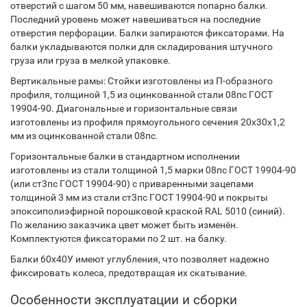
отверстий с шагом 50 мм, навешиваются попарно балки.
Последний уровень может навешиваться на последние
отверстия перфорации. Балки запираются фиксаторами. На
балки укладываются полки для складирования штучного
груза или груза в мелкой упаковке.
Вертикальные рамы: Стойки изготовлены из П-образного
профиля, толщиной 1,5 из оцинкованной стали 08пс ГОСТ
19904-90. Диагональные и горизонтальные связи
изготовлены из профиля прямоугольного сечения 20х30х1,2
мм из оцинкованной стали 08пс.
Горизонтальные балки в стандартном исполнении
изготовлены из стали толщиной 1,5 марки 08пс ГОСТ 19904-90
(или ст3пс ГОСТ 19904-90) с приваренными зацепами
толщиной 3 мм из стали ст3пс ГОСТ 19904-90 и покрыты
эпоксиполиэфирной порошковой краской RAL 5010 (синий).
По желанию заказчика цвет может быть изменён.
Комплектуются фиксаторами по 2 шт. на балку.
Балки 60х40У имеют углубления, что позволяет надежно
фиксировать колеса, предотвращая их скатывание.
Особенности эксплуатации и сборки