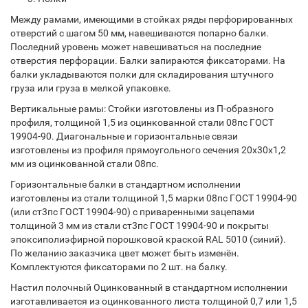
Между рамами, имеющими в стойках ряды перфорированных
отверстий с шагом 50 мм, навешиваются попарно балки.
Последний уровень может навешиваться на последние
отверстия перфорации. Балки запираются фиксаторами. На
балки укладываются полки для складирования штучного
груза или груза в мелкой упаковке.
Вертикальные рамы: Стойки изготовлены из П-образного
профиля, толщиной 1,5 из оцинкованной стали 08пс ГОСТ
19904-90. Диагональные и горизонтальные связи
изготовлены из профиля прямоугольного сечения 20х30х1,2
мм из оцинкованной стали 08пс.
Горизонтальные балки в стандартном исполнении
изготовлены из стали толщиной 1,5 марки 08пс ГОСТ 19904-90
(или ст3пс ГОСТ 19904-90) с приваренными зацепами
толщиной 3 мм из стали ст3пс ГОСТ 19904-90 и покрыты
эпоксиполиэфирной порошковой краской RAL 5010 (синий).
По желанию заказчика цвет может быть изменён.
Комплектуются фиксаторами по 2 шт. на балку.
Настил полочный Оцинкованный в стандартном исполнении
изготавливается из оцинкованного листа толщиной 0,7 или 1,5