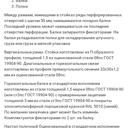
Балки
Полки
Между рамами, имеющими в стойках ряды перфорированных
отверстий с шагом 50 мм, навешиваются попарно балки.
Последний уровень может навешиваться на последние
отверстия перфорации. Балки запираются фиксаторами. На
балки укладываются полки для складирования штучного
груза или груза в мелкой упаковке.
Вертикальные рамы: Стойки изготовлены из П-образного
профиля, толщиной 1,5 из оцинкованной стали 08пс ГОСТ
19904-90. Диагональные и горизонтальные связи
изготовлены из профиля прямоугольного сечения 20х30х1,2
мм из оцинкованной стали 08пс.
Горизонтальные балки в стандартном исполнении
изготовлены из стали толщиной 1,5 марки 08пс ГОСТ 19904-90
(или ст3пс ГОСТ 19904-90) с приваренными зацепами
толщиной 3 мм из стали ст3пс ГОСТ 19904-90 и покрыты
эпоксиполиэфирной порошковой краской RAL 5010 (синий).
По желанию заказчика цвет может быть изменён.
Комплектуются фиксаторами по 2 шт. на балку.
Настил полочный Оцинкованный в стандартном исполнении