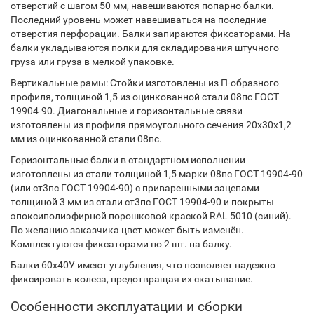
отверстий с шагом 50 мм, навешиваются попарно балки.
Последний уровень может навешиваться на последние
отверстия перфорации. Балки запираются фиксаторами. На
балки укладываются полки для складирования штучного
груза или груза в мелкой упаковке.
Вертикальные рамы: Стойки изготовлены из П-образного
профиля, толщиной 1,5 из оцинкованной стали 08пс ГОСТ
19904-90. Диагональные и горизонтальные связи
изготовлены из профиля прямоугольного сечения 20х30х1,2
мм из оцинкованной стали 08пс.
Горизонтальные балки в стандартном исполнении
изготовлены из стали толщиной 1,5 марки 08пс ГОСТ 19904-90
(или ст3пс ГОСТ 19904-90) с приваренными зацепами
толщиной 3 мм из стали ст3пс ГОСТ 19904-90 и покрыты
эпоксиполиэфирной порошковой краской RAL 5010 (синий).
По желанию заказчика цвет может быть изменён.
Комплектуются фиксаторами по 2 шт. на балку.
Балки 60х40У имеют углубления, что позволяет надежно
фиксировать колеса, предотвращая их скатывание.
Особенности эксплуатации и сборки