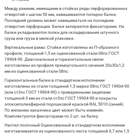
Между рамами, имеющими в стойках ряды перфорированных
отверстий с шагом 50 мм, навешиваются попарно балки.
Последний уровень может навешиваться на последние
отверстия перфорации. Балки запираются фиксаторами. На
балки укладываются полки для складирования штучного
груза или груза в мелкой упаковке.
Вертикальные рамы: Стойки изготовлены из П-образного
профиля, толщиной 1,5 из оцинкованной стали 08пс ГОСТ
19904-90. Диагональные и горизонтальные связи
изготовлены из профиля прямоугольного сечения 20х30х1,2
мм из оцинкованной стали 08пс.
Горизонтальные балки в стандартном исполнении
изготовлены из стали толщиной 1,5 марки 08пс ГОСТ 19904-90
(или ст3пс ГОСТ 19904-90) с приваренными зацепами
толщиной 3 мм из стали ст3пс ГОСТ 19904-90 и покрыты
эпоксиполиэфирной порошковой краской RAL 5010 (синий).
По желанию заказчика цвет может быть изменён.
Комплектуются фиксаторами по 2 шт. на балку.
Настил полочный Оцинкованный в стандартном исполнении
изготавливается из оцинкованного листа толщиной 0,7 или 1,5