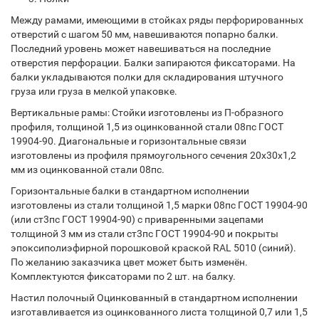
Между рамами, имеющими в стойках ряды перфорированных
отверстий с шагом 50 мм, навешиваются попарно балки.
Последний уровень может навешиваться на последние
отверстия перфорации. Балки запираются фиксаторами. На
балки укладываются полки для складирования штучного
груза или груза в мелкой упаковке.
Вертикальные рамы: Стойки изготовлены из П-образного
профиля, толщиной 1,5 из оцинкованной стали 08пс ГОСТ
19904-90. Диагональные и горизонтальные связи
изготовлены из профиля прямоугольного сечения 20х30х1,2
мм из оцинкованной стали 08пс.
Горизонтальные балки в стандартном исполнении
изготовлены из стали толщиной 1,5 марки 08пс ГОСТ 19904-90
(или ст3пс ГОСТ 19904-90) с приваренными зацепами
толщиной 3 мм из стали ст3пс ГОСТ 19904-90 и покрыты
эпоксиполиэфирной порошковой краской RAL 5010 (синий).
По желанию заказчика цвет может быть изменён.
Комплектуются фиксаторами по 2 шт. на балку.
Настил полочный Оцинкованный в стандартном исполнении
изготавливается из оцинкованного листа толщиной 0,7 или 1,5