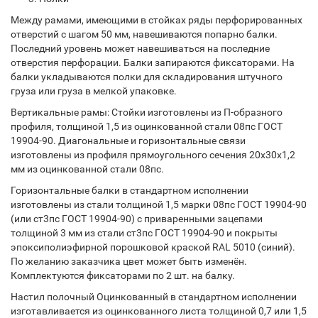
Между рамами, имеющими в стойках ряды перфорированных
отверстий с шагом 50 мм, навешиваются попарно балки.
Последний уровень может навешиваться на последние
отверстия перфорации. Балки запираются фиксаторами. На
балки укладываются полки для складирования штучного
груза или груза в мелкой упаковке.
Вертикальные рамы: Стойки изготовлены из П-образного
профиля, толщиной 1,5 из оцинкованной стали 08пс ГОСТ
19904-90. Диагональные и горизонтальные связи
изготовлены из профиля прямоугольного сечения 20х30х1,2
мм из оцинкованной стали 08пс.
Горизонтальные балки в стандартном исполнении
изготовлены из стали толщиной 1,5 марки 08пс ГОСТ 19904-90
(или ст3пс ГОСТ 19904-90) с приваренными зацепами
толщиной 3 мм из стали ст3пс ГОСТ 19904-90 и покрыты
эпоксиполиэфирной порошковой краской RAL 5010 (синий).
По желанию заказчика цвет может быть изменён.
Комплектуются фиксаторами по 2 шт. на балку.
Настил полочный Оцинкованный в стандартном исполнении
изготавливается из оцинкованного листа толщиной 0,7 или 1,5