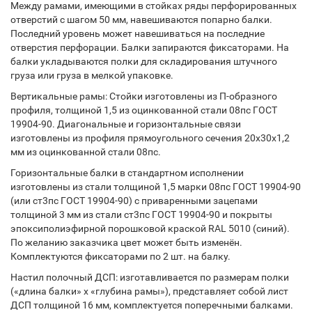
Между рамами, имеющими в стойках ряды перфорированных
отверстий с шагом 50 мм, навешиваются попарно балки.
Последний уровень может навешиваться на последние
отверстия перфорации. Балки запираются фиксаторами. На
балки укладываются полки для складирования штучного
груза или груза в мелкой упаковке.
Вертикальные рамы: Стойки изготовлены из П-образного
профиля, толщиной 1,5 из оцинкованной стали 08пс ГОСТ
19904-90. Диагональные и горизонтальные связи
изготовлены из профиля прямоугольного сечения 20х30х1,2
мм из оцинкованной стали 08пс.
Горизонтальные балки в стандартном исполнении
изготовлены из стали толщиной 1,5 марки 08пс ГОСТ 19904-90
(или ст3пс ГОСТ 19904-90) с приваренными зацепами
толщиной 3 мм из стали ст3пс ГОСТ 19904-90 и покрыты
эпоксиполиэфирной порошковой краской RAL 5010 (синий).
По желанию заказчика цвет может быть изменён.
Комплектуются фиксаторами по 2 шт. на балку.
Настил полочный ДСП: изготавливается по размерам полки
(«длина балки» х «глубина рамы»), представляет собой лист
ДСП толщиной 16 мм, комплектуется поперечными балками.