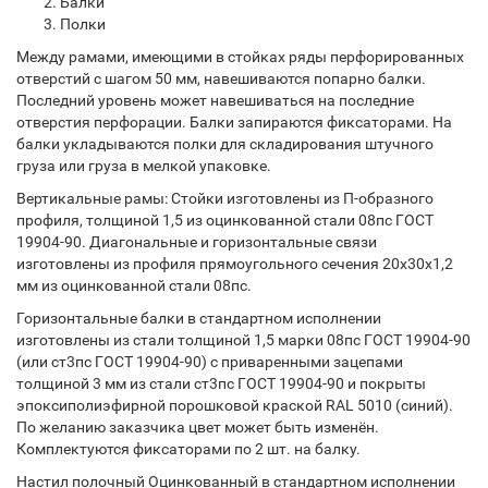
Балки
Полки
Между рамами, имеющими в стойках ряды перфорированных
отверстий с шагом 50 мм, навешиваются попарно балки.
Последний уровень может навешиваться на последние
отверстия перфорации. Балки запираются фиксаторами. На
балки укладываются полки для складирования штучного
груза или груза в мелкой упаковке.
Вертикальные рамы: Стойки изготовлены из П-образного
профиля, толщиной 1,5 из оцинкованной стали 08пс ГОСТ
19904-90. Диагональные и горизонтальные связи
изготовлены из профиля прямоугольного сечения 20х30х1,2
мм из оцинкованной стали 08пс.
Горизонтальные балки в стандартном исполнении
изготовлены из стали толщиной 1,5 марки 08пс ГОСТ 19904-90
(или ст3пс ГОСТ 19904-90) с приваренными зацепами
толщиной 3 мм из стали ст3пс ГОСТ 19904-90 и покрыты
эпоксиполиэфирной порошковой краской RAL 5010 (синий).
По желанию заказчика цвет может быть изменён.
Комплектуются фиксаторами по 2 шт. на балку.
Настил полочный Оцинкованный в стандартном исполнении