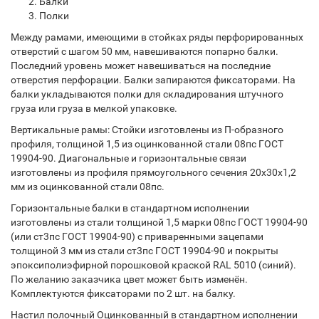
Балки
Полки
Между рамами, имеющими в стойках ряды перфорированных
отверстий с шагом 50 мм, навешиваются попарно балки.
Последний уровень может навешиваться на последние
отверстия перфорации. Балки запираются фиксаторами. На
балки укладываются полки для складирования штучного
груза или груза в мелкой упаковке.
Вертикальные рамы: Стойки изготовлены из П-образного
профиля, толщиной 1,5 из оцинкованной стали 08пс ГОСТ
19904-90. Диагональные и горизонтальные связи
изготовлены из профиля прямоугольного сечения 20х30х1,2
мм из оцинкованной стали 08пс.
Горизонтальные балки в стандартном исполнении
изготовлены из стали толщиной 1,5 марки 08пс ГОСТ 19904-90
(или ст3пс ГОСТ 19904-90) с приваренными зацепами
толщиной 3 мм из стали ст3пс ГОСТ 19904-90 и покрыты
эпоксиполиэфирной порошковой краской RAL 5010 (синий).
По желанию заказчика цвет может быть изменён.
Комплектуются фиксаторами по 2 шт. на балку.
Настил полочный Оцинкованный в стандартном исполнении