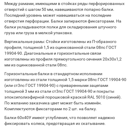
Между рамами, имеющими в стойках ряды перфорированных
отверстий с шагом 50 мм, навешиваются попарно балки.
Последний уровень может навешиваться на последние
отверстия перфорации. Балки запираются фиксаторами. На
балки укладываются полки для складирования штучного
груза или груза в мелкой упаковке.
Вертикальные рамы: Стойки изготовлены из П-образного
профиля, толщиной 1,5 из оцинкованной стали 08пс ГОСТ
19904-90. Диагональные и горизонтальные связи
изготовлены из профиля прямоугольного сечения 20х30х1,2
мм из оцинкованной стали 08пс.
Горизонтальные балки в стандартном исполнении
изготовлены из стали толщиной 1,5 марки 08пс ГОСТ 19904-90
(или ст3пс ГОСТ 19904-90) с приваренными зацепами
толщиной 3 мм из стали ст3пс ГОСТ 19904-90 и покрыты
эпоксиполиэфирной порошковой краской RAL 5010 (синий).
По желанию заказчика цвет может быть изменён.
Комплектуются фиксаторами по 2 шт. на балку.
Балки 60х40У имеют углубления, что позволяет надежно
фиксировать колеса, предотвращая их скатывание.