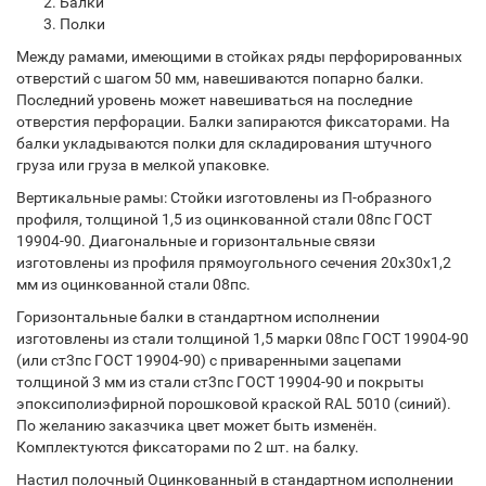
Балки
Полки
Между рамами, имеющими в стойках ряды перфорированных
отверстий с шагом 50 мм, навешиваются попарно балки.
Последний уровень может навешиваться на последние
отверстия перфорации. Балки запираются фиксаторами. На
балки укладываются полки для складирования штучного
груза или груза в мелкой упаковке.
Вертикальные рамы: Стойки изготовлены из П-образного
профиля, толщиной 1,5 из оцинкованной стали 08пс ГОСТ
19904-90. Диагональные и горизонтальные связи
изготовлены из профиля прямоугольного сечения 20х30х1,2
мм из оцинкованной стали 08пс.
Горизонтальные балки в стандартном исполнении
изготовлены из стали толщиной 1,5 марки 08пс ГОСТ 19904-90
(или ст3пс ГОСТ 19904-90) с приваренными зацепами
толщиной 3 мм из стали ст3пс ГОСТ 19904-90 и покрыты
эпоксиполиэфирной порошковой краской RAL 5010 (синий).
По желанию заказчика цвет может быть изменён.
Комплектуются фиксаторами по 2 шт. на балку.
Настил полочный Оцинкованный в стандартном исполнении