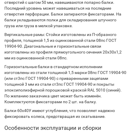
отверстий с шагом 50 мм, навешиваются попарно балки.
Последний уровень может навешиваться на последние
отверстия перфорации. Балки запираются фиксаторами. На
балки укладываются полки для складирования штучного
груза или груза в мелкой упаковке.
Вертикальные рамы: Стойки изготовлены из П-образного
профиля, толщиной 1,5 из оцинкованной стали 08пс ГОСТ
19904-90. Диагональные и горизонтальные связи
изготовлены из профиля прямоугольного сечения 20х30х1,2
мм из оцинкованной стали 08пс.
Горизонтальные балки в стандартном исполнении
изготовлены из стали толщиной 1,5 марки 08пс ГОСТ 19904-90
(или ст3пс ГОСТ 19904-90) с приваренными зацепами
толщиной 3 мм из стали ст3пс ГОСТ 19904-90 и покрыты
эпоксиполиэфирной порошковой краской RAL 5010 (синий).
По желанию заказчика цвет может быть изменён.
Комплектуются фиксаторами по 2 шт. на балку.
Балки 60х40У имеют углубления, что позволяет надежно
фиксировать колеса, предотвращая их скатывание.
Особенности эксплуатации и сборки