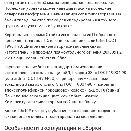
отверстий с шагом 50 мм, навешиваются попарно балки.
Последний уровень может навешиваться на последние
отверстия перфорации. Балки запираются фиксаторами. На
балки укладываются полки для складирования штучного
груза или груза в мелкой упаковке.
Вертикальные рамы: Стойки изготовлены из П-образного
профиля, толщиной 1,5 из оцинкованной стали 08пс ГОСТ
19904-90. Диагональные и горизонтальные связи
изготовлены из профиля прямоугольного сечения 20х30х1,2
мм из оцинкованной стали 08пс.
Горизонтальные балки в стандартном исполнении
изготовлены из стали толщиной 1,5 марки 08пс ГОСТ 19904-90
(или ст3пс ГОСТ 19904-90) с приваренными зацепами
толщиной 3 мм из стали ст3пс ГОСТ 19904-90 и покрыты
эпоксиполиэфирной порошковой краской RAL 5010 (синий).
По желанию заказчика цвет может быть изменён.
Комплектуются фиксаторами по 2 шт. на балку.
Балки 60х40У имеют углубления, что позволяет надежно
фиксировать колеса, предотвращая их скатывание.
Особенности эксплуатации и сборки