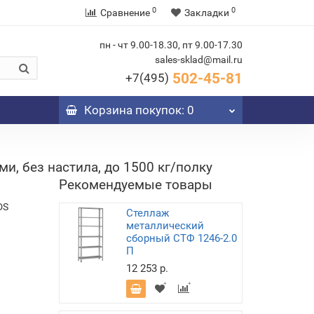
0
0
Сравнение
Закладки
пн - чт 9.00-18.30, пт 9.00-17.30
sales-sklad@mail.ru
502-45-81
+7(495)
Корзина
покупок
: 0
, без настила, до 1500 кг/полку
Рекомендуемые товары
DS
Стеллаж
металлический
сборный СТФ 1246-2.0
П
12 253 р.