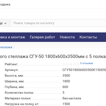
родажа
де
авка и монтаж
Галерея работ
Новости
Контакты
теллажи
го стеллажа СГУ-50 1800х600х3500мм с 5 полками
0 отзывов
Рейтинг:
Артикул:
СГУ5018006003500K15005
Высота, мм:
3500
Ширина, мм:
1800
Глубина, мм:
600
Количество полок:
5
Материал полки:
без настила
Нагрузка на полку, кг:
1500