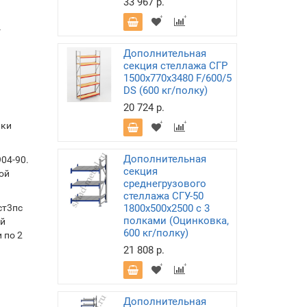
33 967 р.
-
Дополнительная
секция стеллажа СГР
1500х770х3480 F/600/5
DS (600 кг/полку)
20 724 р.
лки
Дополнительная
04-90.
секция
ой
среднегрузового
стеллажа СГУ-50
ст3пс
1800х500х2500 с 3
полками (Оцинковка,
ой
600 кг/полку)
 по 2
21 808 р.
Дополнительная