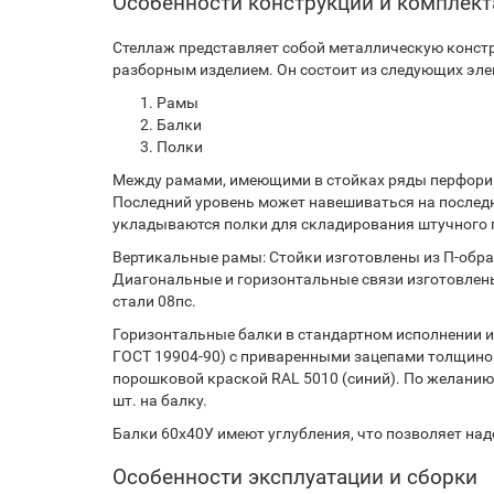
Особенности конструкции и комплек
Стеллаж представляет собой металлическую констр
разборным изделием. Он состоит из следующих эле
Рамы
Балки
Полки
Между рамами, имеющими в стойках ряды перфорир
Последний уровень может навешиваться на послед
укладываются полки для складирования штучного г
Вертикальные рамы: Стойки изготовлены из П-образ
Диагональные и горизонтальные связи изготовлены
стали 08пс.
Горизонтальные балки в стандартном исполнении из
ГОСТ 19904-90) с приваренными зацепами толщиной
порошковой краской RAL 5010 (синий). По желанию
шт. на балку.
Балки 60х40У имеют углубления, что позволяет на
Особенности эксплуатации и сборки