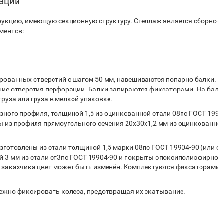
тации
укцию, имеющую секционную структуру. Стеллаж является сборно
ментов:
ованных отверстий с шагом 50 мм, навешиваются попарно балки.
ние отверстия перфорации. Балки запираются фиксаторами. На ба
руза или груза в мелкой упаковке.
ного профиля, толщиной 1,5 из оцинкованной стали 08пс ГОСТ 199
 из профиля прямоугольного сечения 20х30х1,2 мм из оцинкованн
готовлены из стали толщиной 1,5 марки 08пс ГОСТ 19904-90 (или 
 3 мм из стали ст3пс ГОСТ 19904-90 и покрыты эпоксиполиэфирн
 заказчика цвет может быть изменён. Комплектуются фиксаторами
дежно фиксировать колеса, предотвращая их скатывание.