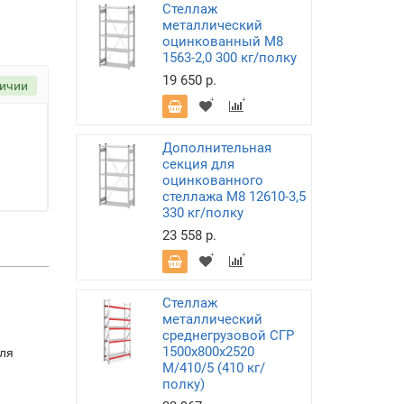
Стеллаж
металлический
оцинкованный М8
1563-2,0 300 кг/полку
19 650 р.
личии
Дополнительная
секция для
оцинкованного
стеллажа М8 12610-3,5
330 кг/полку
23 558 р.
Стеллаж
металлический
среднегрузовой СГР
1500х800х2520
для
M/410/5 (410 кг/
полку)