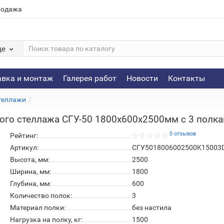
родажа
де
авка и монтаж
Галерея работ
Новости
Контакты
теллажи
го стеллажа СГУ-50 1800х600х2500мм с 3 полками
0 отзывов
Рейтинг:
Артикул:
СГУ5018006002500K15003
Высота, мм:
2500
Ширина, мм:
1800
Глубина, мм:
600
Количество полок:
3
Материал полки:
без настила
Нагрузка на полку, кг:
1500