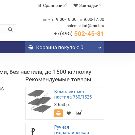
0
0
Сравнение
Закладки
пн - чт 9.00-18.30, пт 9.00-17.30
sales-sklad@mail.ru
502-45-81
+7(495)
Корзина
покупок
: 0
, без настила, до 1500 кг/полку
Рекомендуемые товары
DS
Комплект мет.
настила 760/1525
3 653 р.
Ручная
гидравлическая