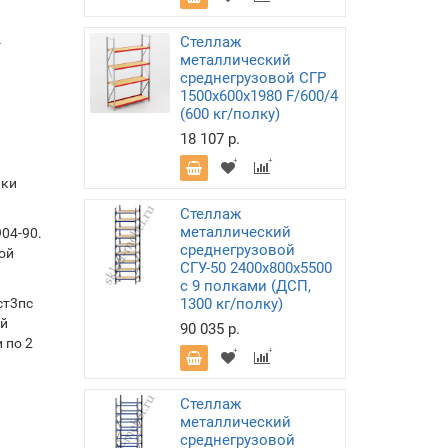
Стеллаж
-
металлический
среднегрузовой СГР
1500х600х1980 F/600/4
(600 кг/полку)
18 107 р.
лки
Стеллаж
металлический
04-90.
среднегрузовой
ой
СГУ-50 2400х800х5500
с 9 полками (ДСП,
ст3пс
1300 кг/полку)
ой
90 035 р.
 по 2
Стеллаж
металлический
среднегрузовой