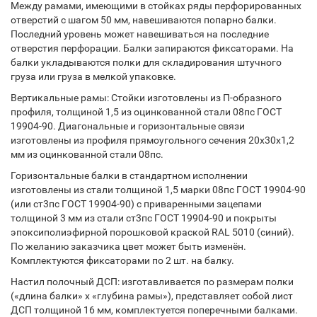
Между рамами, имеющими в стойках ряды перфорированных
отверстий с шагом 50 мм, навешиваются попарно балки.
Последний уровень может навешиваться на последние
отверстия перфорации. Балки запираются фиксаторами. На
балки укладываются полки для складирования штучного
груза или груза в мелкой упаковке.
Вертикальные рамы: Стойки изготовлены из П-образного
профиля, толщиной 1,5 из оцинкованной стали 08пс ГОСТ
19904-90. Диагональные и горизонтальные связи
изготовлены из профиля прямоугольного сечения 20х30х1,2
мм из оцинкованной стали 08пс.
Горизонтальные балки в стандартном исполнении
изготовлены из стали толщиной 1,5 марки 08пс ГОСТ 19904-90
(или ст3пс ГОСТ 19904-90) с приваренными зацепами
толщиной 3 мм из стали ст3пс ГОСТ 19904-90 и покрыты
эпоксиполиэфирной порошковой краской RAL 5010 (синий).
По желанию заказчика цвет может быть изменён.
Комплектуются фиксаторами по 2 шт. на балку.
Настил полочный ДСП: изготавливается по размерам полки
(«длина балки» х «глубина рамы»), представляет собой лист
ДСП толщиной 16 мм, комплектуется поперечными балками.