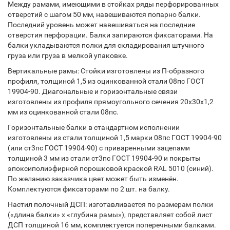
Между рамами, имеющими в стойках ряды перфорированных
отверстий с шагом 50 мм, навешиваются попарно балки.
Последний уровень может навешиваться на последние
отверстия перфорации. Балки запираются фиксаторами. На
балки укладываются полки для складирования штучного
груза или груза в мелкой упаковке.
Вертикальные рамы: Стойки изготовлены из П-образного
профиля, толщиной 1,5 из оцинкованной стали 08пс ГОСТ
19904-90. Диагональные и горизонтальные связи
изготовлены из профиля прямоугольного сечения 20х30х1,2
мм из оцинкованной стали 08пс.
Горизонтальные балки в стандартном исполнении
изготовлены из стали толщиной 1,5 марки 08пс ГОСТ 19904-90
(или ст3пс ГОСТ 19904-90) с приваренными зацепами
толщиной 3 мм из стали ст3пс ГОСТ 19904-90 и покрыты
эпоксиполиэфирной порошковой краской RAL 5010 (синий).
По желанию заказчика цвет может быть изменён.
Комплектуются фиксаторами по 2 шт. на балку.
Настил полочный ДСП: изготавливается по размерам полки
(«длина балки» х «глубина рамы»), представляет собой лист
ДСП толщиной 16 мм, комплектуется поперечными балками.