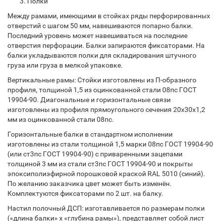
Полки
Между рамами, имеющими в стойках ряды перфорированных
отверстий с шагом 50 мм, навешиваются попарно балки.
Последний уровень может навешиваться на последние
отверстия перфорации. Балки запираются фиксаторами. На
балки укладываются полки для складирования штучного
груза или груза в мелкой упаковке.
Вертикальные рамы: Стойки изготовлены из П-образного
профиля, толщиной 1,5 из оцинкованной стали 08пс ГОСТ
19904-90. Диагональные и горизонтальные связи
изготовлены из профиля прямоугольного сечения 20х30х1,2
мм из оцинкованной стали 08пс.
Горизонтальные балки в стандартном исполнении
изготовлены из стали толщиной 1,5 марки 08пс ГОСТ 19904-90
(или ст3пс ГОСТ 19904-90) с приваренными зацепами
толщиной 3 мм из стали ст3пс ГОСТ 19904-90 и покрыты
эпоксиполиэфирной порошковой краской RAL 5010 (синий).
По желанию заказчика цвет может быть изменён.
Комплектуются фиксаторами по 2 шт. на балку.
Настил полочный ДСП: изготавливается по размерам полки
(«длина балки» х «глубина рамы»), представляет собой лист