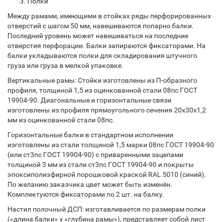
Полки
Между рамами, имеющими в стойках ряды перфорированных
отверстий с шагом 50 мм, навешиваются попарно балки.
Последний уровень может навешиваться на последние
отверстия перфорации. Балки запираются фиксаторами. На
балки укладываются полки для складирования штучного
груза или груза в мелкой упаковке.
Вертикальные рамы: Стойки изготовлены из П-образного
профиля, толщиной 1,5 из оцинкованной стали 08пс ГОСТ
19904-90. Диагональные и горизонтальные связи
изготовлены из профиля прямоугольного сечения 20х30х1,2
мм из оцинкованной стали 08пс.
Горизонтальные балки в стандартном исполнении
изготовлены из стали толщиной 1,5 марки 08пс ГОСТ 19904-90
(или ст3пс ГОСТ 19904-90) с приваренными зацепами
толщиной 3 мм из стали ст3пс ГОСТ 19904-90 и покрыты
эпоксиполиэфирной порошковой краской RAL 5010 (синий).
По желанию заказчика цвет может быть изменён.
Комплектуются фиксаторами по 2 шт. на балку.
Настил полочный ДСП: изготавливается по размерам полки
(«длина балки» х «глубина рамы»), представляет собой лист