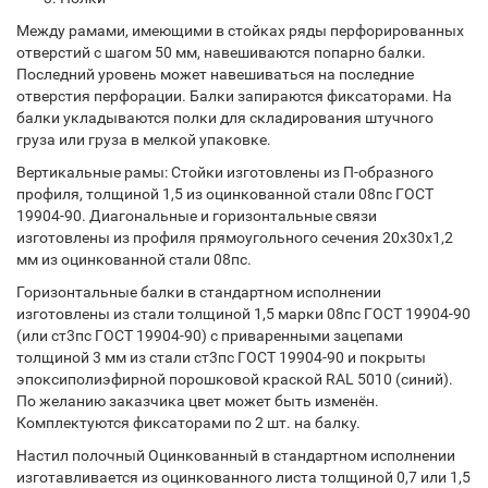
Между рамами, имеющими в стойках ряды перфорированных
отверстий с шагом 50 мм, навешиваются попарно балки.
Последний уровень может навешиваться на последние
отверстия перфорации. Балки запираются фиксаторами. На
балки укладываются полки для складирования штучного
груза или груза в мелкой упаковке.
Вертикальные рамы: Стойки изготовлены из П-образного
профиля, толщиной 1,5 из оцинкованной стали 08пс ГОСТ
19904-90. Диагональные и горизонтальные связи
изготовлены из профиля прямоугольного сечения 20х30х1,2
мм из оцинкованной стали 08пс.
Горизонтальные балки в стандартном исполнении
изготовлены из стали толщиной 1,5 марки 08пс ГОСТ 19904-90
(или ст3пс ГОСТ 19904-90) с приваренными зацепами
толщиной 3 мм из стали ст3пс ГОСТ 19904-90 и покрыты
эпоксиполиэфирной порошковой краской RAL 5010 (синий).
По желанию заказчика цвет может быть изменён.
Комплектуются фиксаторами по 2 шт. на балку.
Настил полочный Оцинкованный в стандартном исполнении
изготавливается из оцинкованного листа толщиной 0,7 или 1,5