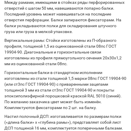
Между рамами, имеющими в стойках ряды перфорированных
отверстий с шагом 50 мм, навешиваются попарно балки.
Последний уровень может навешиваться на последние
отверстия перфорации. Балки запираются фиксаторами. На
балки укладываются полки для складирования штучного
груза или груза в мелкой упаковке.
Вертикальные рамы: Стойки изготовлены из П-образного
профиля, толщиной 1,5 из оцинкованной стали 08пс ГОСТ
19904-90. Диагональные и горизонтальные связи
изготовлены из профиля прямоугольного сечения 20х30х1,2
мм из оцинкованной стали 08пс.
Горизонтальные балки в стандартном исполнении
изготовлены из стали толщиной 1,5 марки 08пс ГОСТ 19904-90
(или ст3пс ГОСТ 19904-90) с приваренными зацепами
толщиной 3 мм из стали ст3пс ГОСТ 19904-90 и покрыты
эпоксиполиэфирной порошковой краской RAL 5010 (синий).
По желанию заказчика цвет может быть изменён.
Комплектуются фиксаторами по 2 шт. на балку.
Настил полочный ДСП: изготавливается по размерам полки
(«длина балки» х «глубина рамы»), представляет собой лист
ДСП толщиной 16 мм, комплектуется поперечными балками.