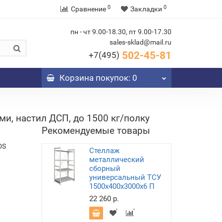
0
0
Сравнение
Закладки
пн - чт 9.00-18.30, пт 9.00-17.30
sales-sklad@mail.ru
502-45-81
+7(495)
Корзина
покупок
: 0
и, настил ДСП, до 1500 кг/полку
Рекомендуемые товары
DS
Стеллаж
металлический
сборный
универсальный ТСУ
1500х400х3000х6 П
22 260 р.