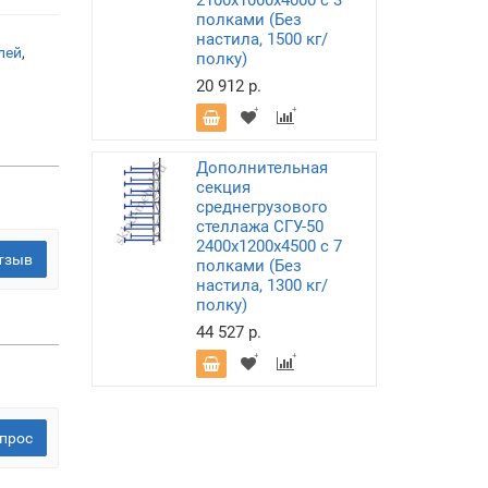
2100х1000х4000 с 3
полками (Без
настила, 1500 кг/
лей
,
полку)
20 912 р.
Дополнительная
секция
среднегрузового
стеллажа СГУ-50
2400х1200х4500 с 7
тзыв
полками (Без
настила, 1300 кг/
полку)
44 527 р.
прос