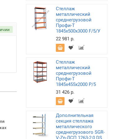
Стеллаж
металлический
среднегрузовой
Профи-Т
личии
1845х500х3000 F/5/У
22 981 р.
Стеллаж
металлический
среднегрузовой
Профи-Т
1845х455х2000 P/5
31 426 р.
Дополнительная
секция стеллажа
для
металлического
жах
среднегрузового SGR-
V-Zn-ДСП 1263-2,0 DS