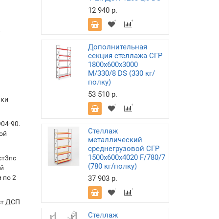
12 940 р.
-
Дополнительная
секция стеллажа СГР
1800х600х3000
M/330/8 DS (330 кг/
полку)
53 510 р.
лки
04-90.
Стеллаж
ой
металлический
среднегрузовой СГР
1500х600х4020 F/780/7
ст3пс
(780 кг/полку)
ой
 по 2
37 903 р.
ст ДСП
Стеллаж