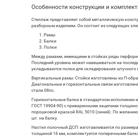
Особенности конструкции и комплек
Стеллаж представляет собой металлическую констр
разборным изделием. Он состоит из следующих эле
Рамы
Балки
Полки
Между рамами, имеющими в стойках ряды перфорир
Последний уровень может навешиваться на послед
укладываются полки для складирования штучного г
Вертикальные рамы: Стойки изготовлены из П-образ
Диагональные и горизонтальные связи изготовлены
стали 08пс.
Горизонтальные балки в стандартном исполнении из
ГОСТ 19904-90) с приваренными зацепами толщиной
порошковой краской RAL 5010 (синий). По желанию
шт. на балку.
Настил полочный ДСП: изготавливается по размерам
толщиной 16 мм, комплектуется поперечными балк