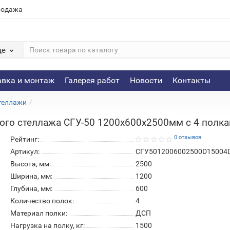
родажа
де
авка и монтаж
Галерея работ
Новости
Контакты
теллажи
го стеллажа СГУ-50 1200х600х2500мм с 4 полкам
0 отзывов
Рейтинг:
Артикул:
СГУ5012006002500D15004
Высота, мм:
2500
Ширина, мм:
1200
Глубина, мм:
600
Количество полок:
4
Материал полки:
ДСП
Нагрузка на полку, кг:
1500