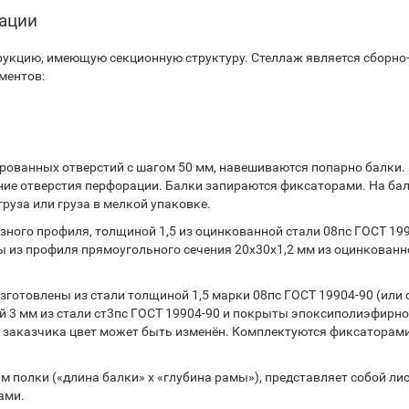
тации
укцию, имеющую секционную структуру. Стеллаж является сборно
ментов:
ованных отверстий с шагом 50 мм, навешиваются попарно балки.
ние отверстия перфорации. Балки запираются фиксаторами. На ба
руза или груза в мелкой упаковке.
ного профиля, толщиной 1,5 из оцинкованной стали 08пс ГОСТ 199
 из профиля прямоугольного сечения 20х30х1,2 мм из оцинкованн
готовлены из стали толщиной 1,5 марки 08пс ГОСТ 19904-90 (или 
 3 мм из стали ст3пс ГОСТ 19904-90 и покрыты эпоксиполиэфирн
 заказчика цвет может быть изменён. Комплектуются фиксаторами
 полки («длина балки» х «глубина рамы»), представляет собой ли
ами.