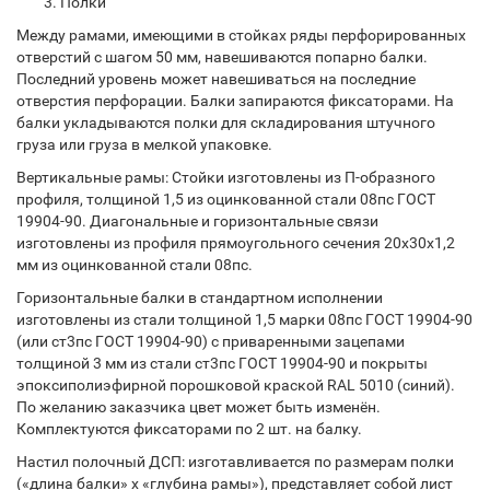
Полки
Между рамами, имеющими в стойках ряды перфорированных
отверстий с шагом 50 мм, навешиваются попарно балки.
Последний уровень может навешиваться на последние
отверстия перфорации. Балки запираются фиксаторами. На
балки укладываются полки для складирования штучного
груза или груза в мелкой упаковке.
Вертикальные рамы: Стойки изготовлены из П-образного
профиля, толщиной 1,5 из оцинкованной стали 08пс ГОСТ
19904-90. Диагональные и горизонтальные связи
изготовлены из профиля прямоугольного сечения 20х30х1,2
мм из оцинкованной стали 08пс.
Горизонтальные балки в стандартном исполнении
изготовлены из стали толщиной 1,5 марки 08пс ГОСТ 19904-90
(или ст3пс ГОСТ 19904-90) с приваренными зацепами
толщиной 3 мм из стали ст3пс ГОСТ 19904-90 и покрыты
эпоксиполиэфирной порошковой краской RAL 5010 (синий).
По желанию заказчика цвет может быть изменён.
Комплектуются фиксаторами по 2 шт. на балку.
Настил полочный ДСП: изготавливается по размерам полки
(«длина балки» х «глубина рамы»), представляет собой лист