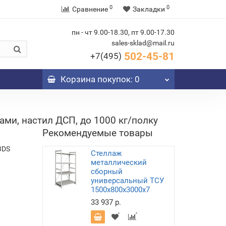
0
0
Сравнение
Закладки
пн - чт 9.00-18.30, пт 9.00-17.30
sales-sklad@mail.ru
502-45-81
+7(495)
Корзина
покупок
: 0
ми, настил ДСП, до 1000 кг/полку
Рекомендуемые товары
3DS
Стеллаж
металлический
сборный
универсальный ТСУ
1500х800х3000х7
33 937 р.