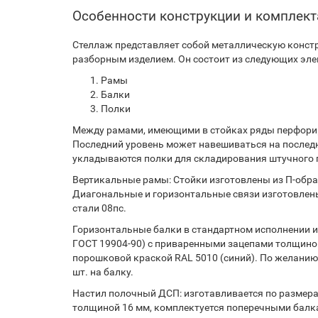
Особенности конструкции и комплек
Стеллаж представляет собой металлическую констр
разборным изделием. Он состоит из следующих эле
Рамы
Балки
Полки
Между рамами, имеющими в стойках ряды перфорир
Последний уровень может навешиваться на послед
укладываются полки для складирования штучного г
Вертикальные рамы: Стойки изготовлены из П-образ
Диагональные и горизонтальные связи изготовлены
стали 08пс.
Горизонтальные балки в стандартном исполнении из
ГОСТ 19904-90) с приваренными зацепами толщиной
порошковой краской RAL 5010 (синий). По желанию
шт. на балку.
Настил полочный ДСП: изготавливается по размерам
толщиной 16 мм, комплектуется поперечными балк