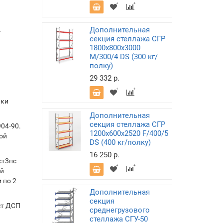
Дополнительная
-
секция стеллажа СГР
1800х800х3000
M/300/4 DS (300 кг/
полку)
29 332 р.
лки
Дополнительная
секция стеллажа СГР
04-90.
1200х600х2520 F/400/5
ой
DS (400 кг/полку)
16 250 р.
ст3пс
ой
 по 2
Дополнительная
секция
ст ДСП
среднегрузового
стеллажа СГУ-50