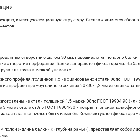
тации
укцию, имеющую секционную структуру. Стеллаж является сборно
ментов:
ованных отверстий с шагом 50 мм, навешиваются попарно балки.
ние отверстия перфорации. Балки запираются фиксаторами. На ба
руза или груза в мелкой упаковке.
ного профиля, толщиной 1,5 из оцинкованной стали 08пс ГОСТ 199
 из профиля прямоугольного сечения 20х30х1,2 мм из оцинкованн
готовлены из стали толщиной 1,5 марки 08пс ГОСТ 19904-90 (или 
 3 мм из стали ст3пс ГОСТ 19904-90 и покрыты эпоксиполиэфирн
 заказчика цвет может быть изменён. Комплектуются фиксаторами
 полки («длина балки» х «глубина рамы»), представляет собой ли
ами.