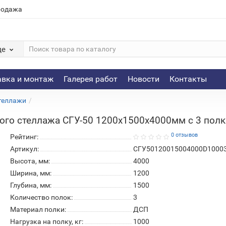
родажа
де
авка и монтаж
Галерея работ
Новости
Контакты
теллажи
го стеллажа СГУ-50 1200х1500х4000мм с 3 полка
0 отзывов
Рейтинг:
Артикул:
СГУ50120015004000D1000
Высота, мм:
4000
Ширина, мм:
1200
Глубина, мм:
1500
Количество полок:
3
Материал полки:
ДСП
Нагрузка на полку, кг:
1000