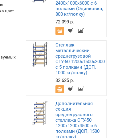
2400х1000х6000 с 6
ля
полками (Оцинковка,
ка цвет
800 кг/полку)
72 099 р.
Стеллаж
металлический
среднегрузовой
ьзуемых
СГУ-50 1200х1500х2000
с 5 полками (ДСП,
1000 кг/полку)
32 625 р.
Дополнительная
секция
среднегрузового
стеллажа СГУ-50
1200х1200х4500 с 6
полками (ДСП, 1500
кг/полку)