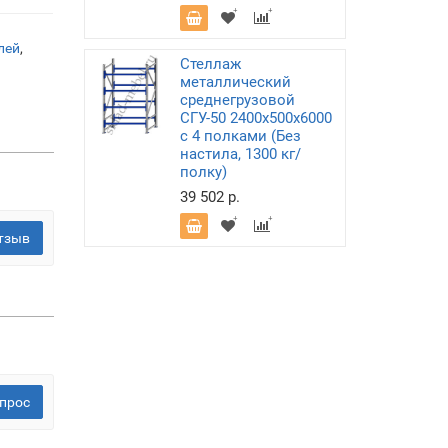
лей
,
Стеллаж
металлический
среднегрузовой
СГУ-50 2400х500х6000
с 4 полками (Без
настила, 1300 кг/
полку)
39 502 р.
тзыв
прос