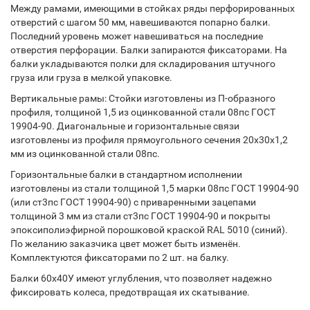
Между рамами, имеющими в стойках ряды перфорированных
отверстий с шагом 50 мм, навешиваются попарно балки.
Последний уровень может навешиваться на последние
отверстия перфорации. Балки запираются фиксаторами. На
балки укладываются полки для складирования штучного
груза или груза в мелкой упаковке.
Вертикальные рамы: Стойки изготовлены из П-образного
профиля, толщиной 1,5 из оцинкованной стали 08пс ГОСТ
19904-90. Диагональные и горизонтальные связи
изготовлены из профиля прямоугольного сечения 20х30х1,2
мм из оцинкованной стали 08пс.
Горизонтальные балки в стандартном исполнении
изготовлены из стали толщиной 1,5 марки 08пс ГОСТ 19904-90
(или ст3пс ГОСТ 19904-90) с приваренными зацепами
толщиной 3 мм из стали ст3пс ГОСТ 19904-90 и покрыты
эпоксиполиэфирной порошковой краской RAL 5010 (синий).
По желанию заказчика цвет может быть изменён.
Комплектуются фиксаторами по 2 шт. на балку.
Балки 60х40У имеют углубления, что позволяет надежно
фиксировать колеса, предотвращая их скатывание.