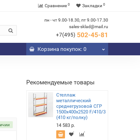
0
0
Сравнение
Закладки
пн - чт 9.00-18.30, пт 9.00-17.30
sales-sklad@mail.ru
502-45-81
+7(495)
Корзина
покупок
: 0
Рекомендуемые товары
Стеллаж
металлический
среднегрузовой СГР
1500х400х2520 F/410/3
(410 кг/полку)
личии
14 583 р.