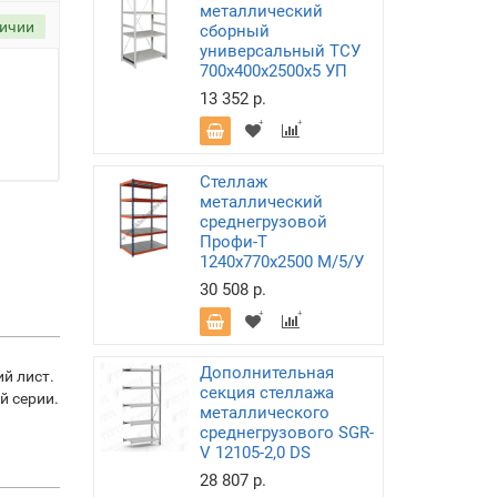
металлический
личии
сборный
универсальный ТСУ
700х400х2500х5 УП
13 352 р.
Стеллаж
металлический
среднегрузовой
Профи-Т
1240х770х2500 M/5/У
30 508 р.
Дополнительная
й лист.
секция стеллажа
й серии.
металлического
среднегрузового SGR-
V 12105-2,0 DS
28 807 р.