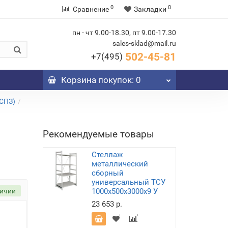
0
0
Сравнение
Закладки
пн - чт 9.00-18.30, пт 9.00-17.30
sales-sklad@mail.ru
502-45-81
+7(495)
Корзина
покупок
: 0
 СПЗ)
Рекомендуемые товары
Стеллаж
металлический
сборный
универсальный ТСУ
личии
1000х500х3000х9 У
23 653 р.