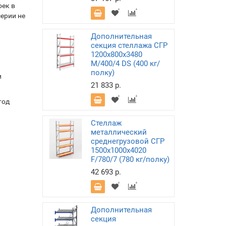
оек в
ерии не
Дополнительная
секция стеллажа СГР
1200х800х3480
M/400/4 DS (400 кг/
полку)
и
21 833 р.
тод
Стеллаж
металлический
среднегрузовой СГР
1500х1000х4020
F/780/7 (780 кг/полку)
42 693 р.
Дополнительная
секция