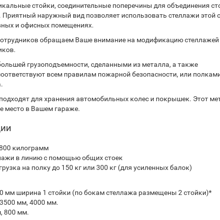
икальные стойки, соединительные поперечины для объединения ст
м. Приятный наружный вид позволяет использовать стеллажи этой с
хивных и офисных помещениях.
 сотрудников обращаем Ваше внимание на модификацию стеллажей
иков.
ольшей грузоподъемности, сделанными из металла, а также
соответствуют всем правилам пожарной безопасности, или полкам
.
подходят для хранения автомобильных колес и покрышек. Этот ме
е место в Вашем гараже.
ции
1800 килограмм
лажи в линию с помощью общих стоек
зка на полку до 150 кг или 300 кг (для усиленных балок)
ся 30 мм ширина 1 стойки (по бокам стеллажа размещены 2 стойки)*
 3500 мм, 4000 мм.
, 800 мм.