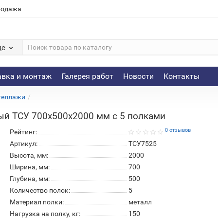
родажа
де
авка и монтаж
Галерея работ
Новости
Контакты
теллажи
ый ТСУ 700х500х2000 мм с 5 полками
0 отзывов
Рейтинг:
Артикул:
ТСУ7525
Высота, мм:
2000
Ширина, мм:
700
Глубина, мм:
500
Количество полок:
5
Материал полки:
металл
Нагрузка на полку, кг:
150