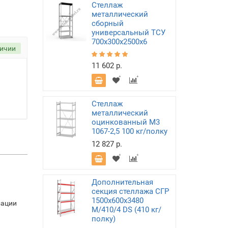
Стеллаж
металлический
сборный
универсальный ТСУ
700х300х2500х6
личии
11 602 р.
Стеллаж
металлический
оцинкованный М3
1067-2,5 100 кг/полку
12 827 р.
Дополнительная
секция стеллажа СГР
1500х600х3480
зации
M/410/4 DS (410 кг/
полку)