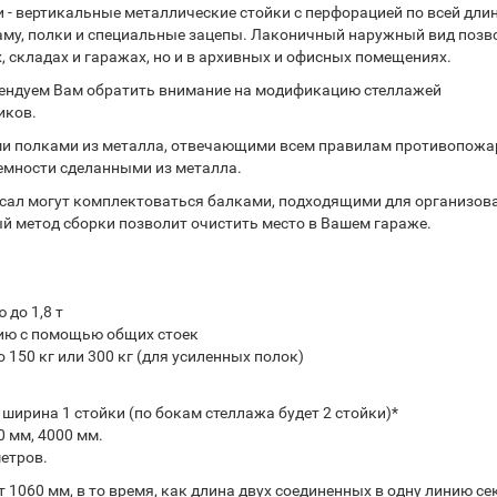
- вертикальные металлические стойки с перфорацией по всей длин
аму, полки и специальные зацепы. Лаконичный наружный вид позв
, складах и гаражах, но и в архивных и офисных помещениях.
ендуем Вам обратить внимание на модификацию стеллажей
иков.
и полками из металла, отвечающими всем правилам противопожа
емности сделанными из металла.
рсал могут комплектоваться балками, подходящими для организов
 метод сборки позволит очистить место в Вашем гараже.
до 1,8 т
ию с помощью общих стоек
150 кг или 300 кг (для усиленных полок)
м ширина 1 стойки (по бокам стеллажа будет 2 стойки)*
0 мм, 4000 мм.
метров.
 1060 мм, в то время, как длина двух соединенных в одну линию се