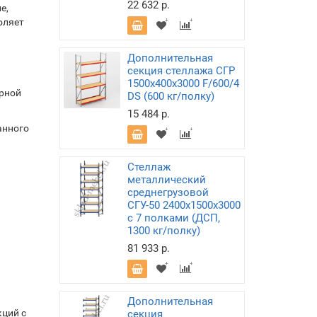
22 632 р.
е,
оляет
Дополнительная
секция стеллажа СГР
1500х400х3000 F/600/4
рной
DS (600 кг/полку)
15 484 р.
анного
Стеллаж
металлический
среднегрузовой
СГУ-50 2400х1500х3000
с 7 полками (ДСП,
1300 кг/полку)
81 933 р.
Дополнительная
кций с
секция