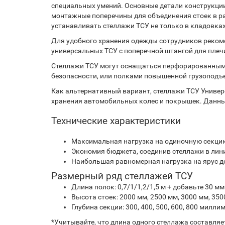
специальных умений. Основные детали конструкции 
монтажные поперечины для объединения стоек в р
устанавливать стеллажи ТСУ не только в кладовках
Для удобного хранения одежды сотрудников реком
универсальных ТСУ с поперечной штангой для плеч
Стеллажи ТСУ могут оснащаться перфорированным
безопасности, или полками повышенной грузоподъ
Как альтернативный вариант, стеллажи ТСУ Униве
хранения автомобильных колес и покрышек. Данный
Технические характеристики
Максимальная нагрузка на одиночную секцию 
Экономия бюджета, соединив стеллажи в лин
Наибольшая равномерная нагрузка на ярус до 
Размерный ряд стеллажей ТСУ
Длина полок: 0,7/1/1,2/1,5 м + добавьте 30 м
Высота стоек: 2000 мм, 2500 мм, 3000 мм, 350
Глубина секции: 300, 400, 500, 600, 800 милли
*Учитывайте, что длина одного стеллажа составляет