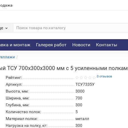
родажа
де
авка и монтаж
Галерея работ
Новости
Контакты
теллажи
ый ТСУ 700х300х3000 мм с 5 усиленными полкам
0 отзывов
Рейтинг:
Артикул:
ТСУ7335У
Высота, мм:
3000
Ширина, мм:
700
Глубина, мм:
300
Количество полок:
5
Материал полки:
металл
Нагрузка на полку, кг:
300